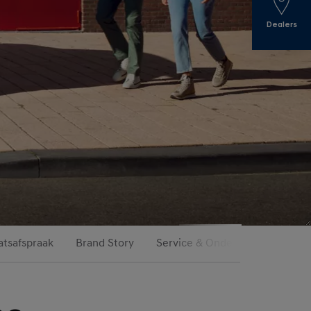
Dealers
tsafspraak
Brand Story
Service & Onderhoud
Hyun