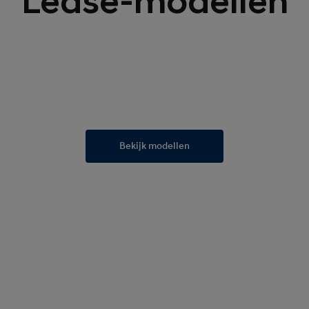
Lease-modellen
everen van je nieuwe auto
keurmerk om betrouwbaar een privé leasecontract af te sluiten: wel zo vertrouw
g kilometers
ters dan je kilometerbundel? Dan krijg je in geval van het Compleet- of Plus-pa
uitenland
Bekijk modellen
te Lease-auto naar het buitenland? Geen probleem. Met Hyundai Private Leas
n- en buitenland (Europa).
actbeëindiging
gvergoeding. Bepaal zelf je flexibiliteit inzake de mogelijkheden tot kosteloz
s van het gekozen pakket Basis, Compleet of Plus wordt de opzegvergoeding v