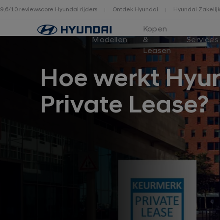
9,6/10 reviewscore Hyundai rijders
Ontdek Hyundai
Hyundai Zakelij
Home
Kopen
Modellen
&
Services
Leasen
Hoe werkt Hyu
Private Lease?