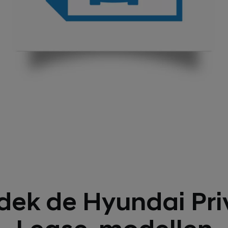
een reparatie langer duurt dan 48 uur, heb je recht op vervangend vervoer. 
ing gebracht.
e bestellen? Dat kan ook. Kies na het samenstellen je Hyundai-dealer, maak een 
 direct een melding of je verder kunt. Daarna kun je je kredietgegevens uploade
en
parant en inzichtelijk. Zo is de leaseprijs bij ons niet afhankelijk van het aanta
ciële check
edurende de looptijd van het contract altijd hetzelfde. Naast het leasebedrag be
 of het leasecontract past binnen jouw financiële situatie. Als alles akkoord is
e boetes. De rest is allemaal inbegrepen.
tract.
sten
Lease zijn onderhoud, reparaties, banden, wegenbelasting en verzekering inb
biliteit
n. Alleen het leasebedrag en de brandstofkosten komen voor jouw rekening.
n in je contractvoorwaarden? Dat kan, maak een keuze uit een van de drie Hy
en
yundai Private Lease niet afhankelijk van het aantal schadevrije jaren.
dek de Hyundai Pri
nieuwe Hyundai
n in jouw nieuwe Hyundai meer in de weg. Zodra je het contract hebt onderte
Lease