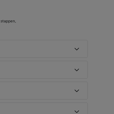
 stappen.
samen naar jouw eigen
zo kun jij private
een scherp tarief is er
ringe meerprijs biedt
 kunt beëindigen
n flexibiliteit
n je private
ote investering
 permanente
ct helemaal zelf
erhoud, belastingen,