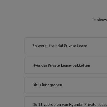
Je nieuw
Zo werkt Hyundai Private Lease
1. Stel je favoriete 
Hyundai Private Lease-pakketten
Waar moet je nieuwe 
smaak.
Hyundai Private Lease 
leasen zoals jij dat wi
Dit is inbegrepen
al het pakket Basis m
2. Bepaal je maandla
het pakket Compleet 
wanneer je door ontsl
Met Hyundai Private L
Met Hyundai Private L
gedurende de gehele 
leasecontract. Kies d
vooraf. Naast het lea
De 11 voordelen van Hyundai Private Leas