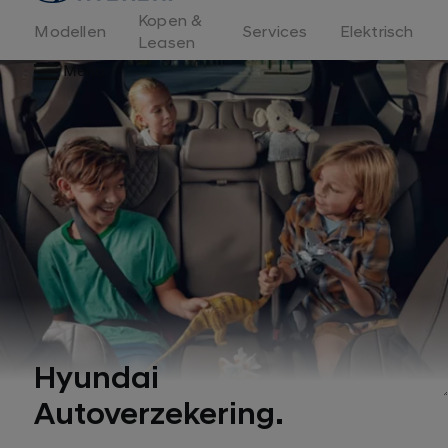
Kopen &
Modellen
Services
Elektrisch
Leasen
Menu
Hyundai
1
Autoverzekering.