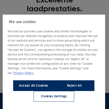
Excellente
laadprestaties.
’s Nachts thuis opladen of binnen enkele minuten bij
We use cookies
een snellaadstation langs de snelweg: de IONIQ 5 N
We and our partners use cookies and similar technologies to
biedt een scala aan flexibele laadmogelijkheden. Het
optimize our website navigation, to analyze and improve the use
E-GMP-platform is standaard geschikt voor 400V- en
of our website and services and to show advertising which are
800V-opladen, zonder dat daarvoor extra
relevant for you based on your browsing habits. By clicking
"Accept All Cookies", you agree to the storage of cookies on your
componenten of adapters nodig zijn.
device and the corresponding processing of your data. You may
decline all not strictly necessary cookies via "Reject All" or
manage your preferred configuration at any time via "Cookie
Hoeveel km bedraagt
Settings". For more information, see "Cookie Settings" and
our
Privacy Policy.
jouw dagelijkse woon-
werkafstand?
Accept All Cookies
Reject All
Cookies Settings
Bereken op basis van woon-werkafstand het aantal
dagen tussen oplaadbeurten.