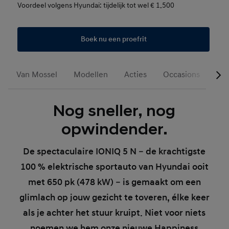
Voordeel volgens Hyundai: tijdelijk tot wel € 1.500
Boek nu een proefrit
Van Mossel
Modellen
Acties
Occasions
Voo
Nog sneller, nog
opwindender.
De spectaculaire IONIQ 5 N – de krachtigste
100 % elektrische sportauto van Hyundai ooit
met 650 pk (478 kW) – is gemaakt om een
glimlach op jouw gezicht te toveren, élke keer
als je achter het stuur kruipt. Niet voor niets
noemen we hem onze nieuwe Happiness