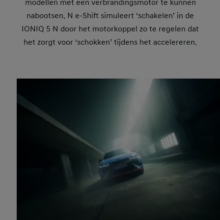
modellen met een verbrandingsmotor te kunnen
nabootsen. N e-Shift simuleert ‘schakelen’ in de
IONIQ 5 N door het motorkoppel zo te regelen dat
het zorgt voor ‘schokken’ tijdens het accelereren.