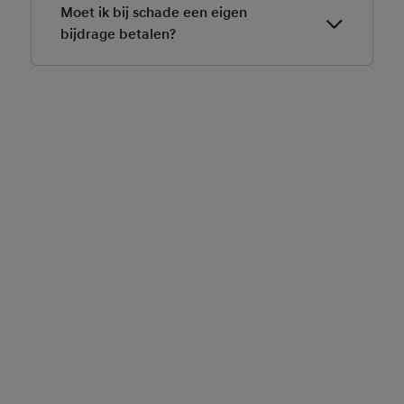
Van tevoren is er een minder-dagenprijs afgesproken,
Moet ik bij schade een eigen
deze staat in jouw leaseovereenkomst.
bijdrage betalen?
Bij schade geldt er een eigen bijdrage van € 225,- per
niet-verhaalbare schade. De eigen bijdrage is bij ons
nooit hoger dan het daadwerkelijke schadebedrag.