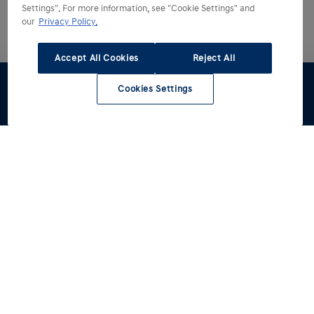
Settings". For more information, see "Cookie Settings" and
our
Privacy Policy.
Accept All Cookies
Reject All
Cookies Settings
Dealer
Werkplaats
zoeken
Hyundai kiezen
Hyundai ontdekken
Alle modellen
Reviews
Hyundai rijden
Voorraad
Een betere wereld