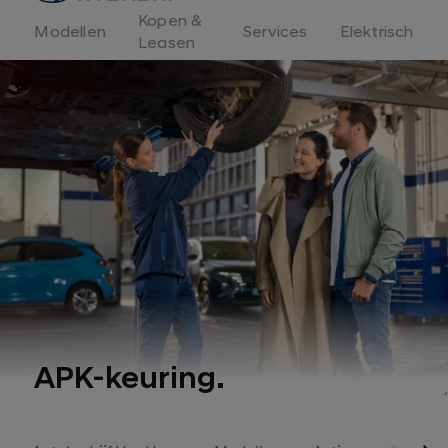
Kopen &
Modellen
Services
Elektrisch
Leasen
Menu
APK-keuring.