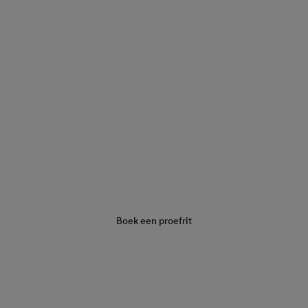
Vraag een offerte aan
Boek een proefrit