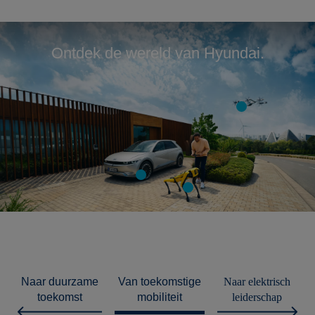
Ontdek de wereld van Hyundai.
duurzame
toekomstige
elektrisch
toekomst
mobiliteit
leiderschap