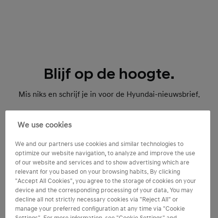
Blijf op de hoogte.
Mis niks en schrijf je in voor de Hyundai-nieuwsbrief.
We use cookies
We and our partners use cookies and similar technologies to
optimize our website navigation, to analyze and improve the use
of our website and services and to show advertising which are
Inschrijven nieuwsbrief
relevant for you based on your browsing habits. By clicking
"Accept All Cookies", you agree to the storage of cookies on your
device and the corresponding processing of your data. You may
decline all not strictly necessary cookies via "Reject All" or
manage your preferred configuration at any time via "Cookie