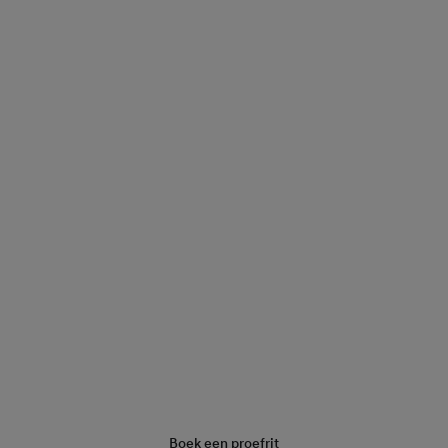
Vraag een offerte aan
Boek een proefrit