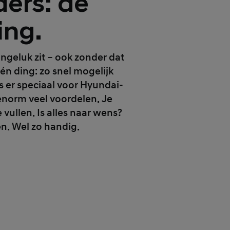
ders: de
ing.
ongeluk zit – ook zonder dat
één ding: zo snel mogelijk
s er speciaal voor Hyundai-
enorm veel voordelen. Je
vullen. Is alles naar wens?
en. Wel zo handig.