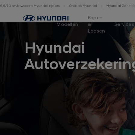
9,6/10 reviewscore Hyundai rijders
Ontdek Hyundai
Hyundai Zakelij
Home
Kopen
Modellen
&
Services
Leasen
Hyundai
Autoverzekerin