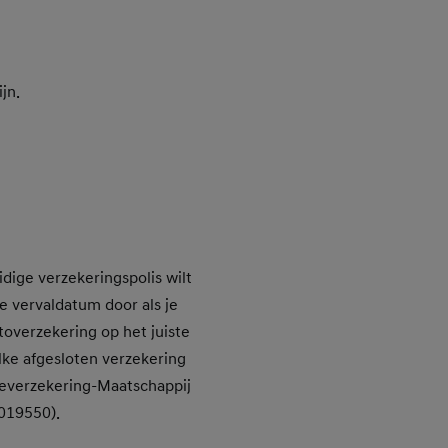
jn.
dige verzekeringspolis wilt
e vervaldatum door als je
toverzekering op het juiste
lke afgesloten verzekering
deverzekering-Maatschappij
019550).