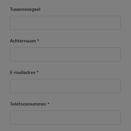
Tussenvoegsel
Achternaam
*
Mandatory Field
E-mailadres
*
Mandatory Field
Telefoonnummer
*
Mandatory Field