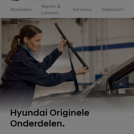
Kopen &
Modellen
Services
Elektrisch
Leasen
Menu
Hyundai Originele
Onderdelen.