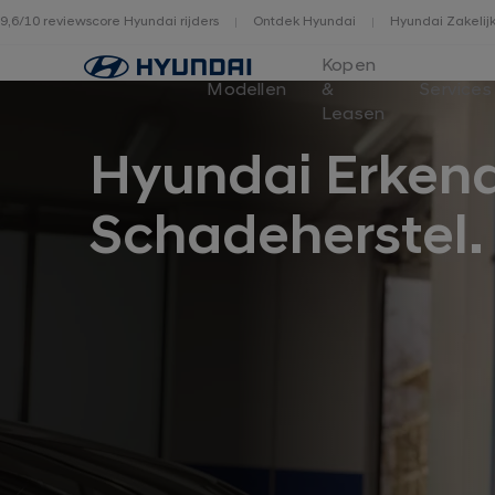
9,6/10 reviewscore Hyundai rijders
Ontdek Hyundai
Hyundai Zakelij
Home
Kopen
Modellen
&
Services
Leasen
Hyundai Erken
Schadeherstel.