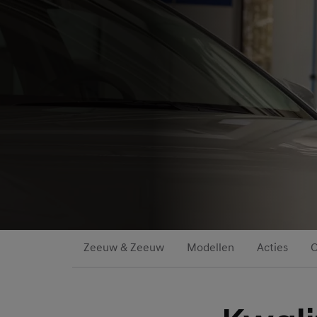
Zeeuw & Zeeuw
Modellen
Acties
O