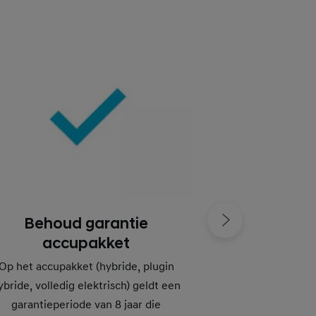
Behoud garantie
Behoud Ver
accupakket
Behalve fabrieks
ook een verlengde
Op het accupakket (hybride, plugin
deze garantie 
ybride, volledig elektrisch) geldt een
kracht zijn in ge
garantieperiode van 8 jaar die