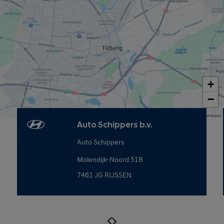
+
−
Map data © OpenStreetMap contributors
Auto Schippers b.v.
Auto Schippers
Molendijk-Noord 51B
7461 JG RIJSSEN