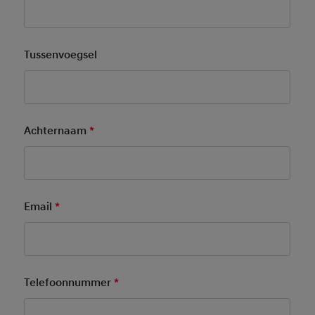
Tussenvoegsel
Achternaam
*
Mandatory Field
Email
*
Mandatory Field
Telefoonnummer
*
Mandatory Field