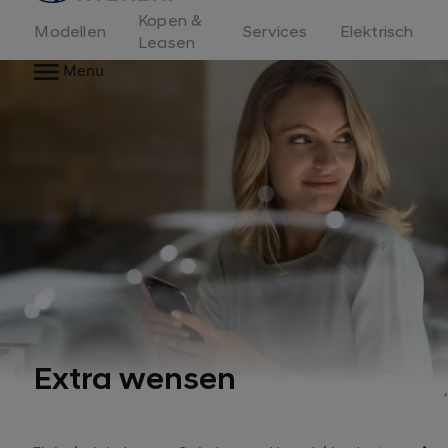
Kopen &
Modellen
Services
Elektrisch
Leasen
Menu
Extra wensen