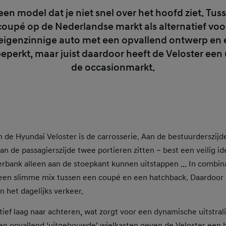
een model dat je niet snel over het hoofd ziet. Tu
upé op de Nederlandse markt als alternatief voor
eigenzinnige auto met een opvallend ontwerp en e
eperkt, maar juist daardoor heeft de Veloster een 
de occasionmarkt.
n de Hyundai Veloster is de carrosserie. Aan de bestuurderszijd
 aan de passagierszijde twee portieren zitten – best een veilig i
rbank alleen aan de stoepkant kunnen uitstappen ... In combin
 een slimme mix tussen een coupé en een hatchback. Daardoor 
n het dagelijks verkeer.
tief laag naar achteren, wat zorgt voor een dynamische uitstrali
n opvallend ‘uitgebouwde’ wielkasten geven de Veloster een 