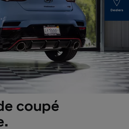
Dealers
nde coupé
e.