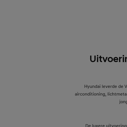
Uitvoer
Hyundai leverde de Ve
airconditioning, lichtmet
jon
De luxere uitvoering