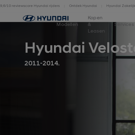
9,6/10 reviewscore Hyundai rijders
Ontdek Hyundai
Hyundai Zakelij
Home
Kopen
Modellen
&
Services
Leasen
Hyundai Velost
2011-2014.