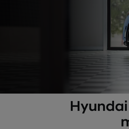
Hyundai 
m