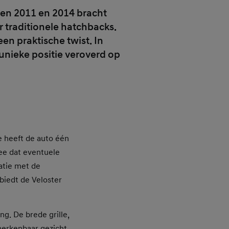
ssen 2011 en 2014 bracht
 traditionele hatchbacks.
en praktische twist. In
unieke positie veroverd op
e heeft de auto één
dee dat eventuele
atie met de
biedt de Veloster
ng. De brede grille,
herkenbaar gezicht