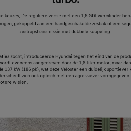
e keuzes. De reguliere versie met een 1.6 GDI viercilinder b
mogen, gekoppeld aan een handgeschakelde zesbak of een sequ
zestrapstransmissie met dubbele koppeling.
ties zocht, introduceerde Hyundai tegen het eind van de produ
 wordt eveneens aangedreven door de 1.6-liter motor, maar dan
e 137 kW (186 pk), wat deze Veloster een duidelijk sportiever 
derscheidt zich ook optisch met een agressiever vormgegeven
rotere wielen.