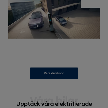
Våra drivlinor
Våra bilar
Upptäck våra elektrifierade