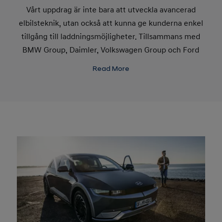
Vårt uppdrag är inte bara att utveckla avancerad
elbilsteknik, utan också att kunna ge kunderna enkel
tillgång till laddningsmöjligheter. Tillsammans med
BMW Group, Daimler, Volkswagen Group och Ford
har vi investerat i IONITY och fortsätter därmed att
Read More
stötta det växande laddningsnätverket i hela Europa.