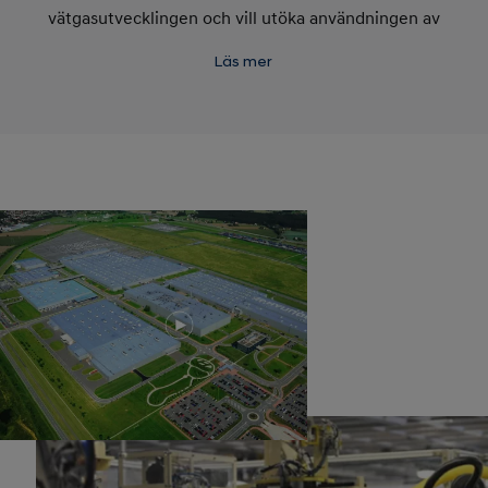
vätgasutvecklingen och vill utöka användningen av
energikällan till att inte enbart omfatta personbilar
Läs mer
utan även kommersiella fordon, kollektivtrafik,
fartyg, Urban Air Mobility (UAM) och mycket mer.