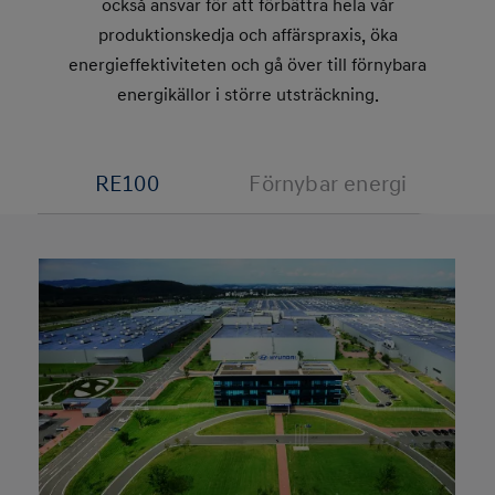
också ansvar för att förbättra hela vår
produktionskedja och affärspraxis, öka
energieffektiviteten och gå över till förnybara
energikällor i större utsträckning.
RE100
Förnybar energi
P