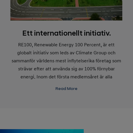
Ett internationellt initiativ.
RE100, Renewable Energy 100 Percent, är ett
globalt initiativ som leds av Climate Group och
sammanför världens mest inflytelserika företag som
strävar efter att använda sig av 100% förnybar
energi. Inom det första medlemsåret är alla
medlemmar skyldiga att presentera planer på hur
Read More
deras övergång till förnybar energi ska ske på kort
och lång sikt. Hyundai har varit medlem sedan 2021.