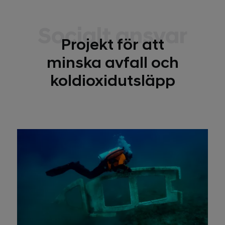
Socialt ansvar
Projekt för att
minska avfall och
koldioxidutsläpp