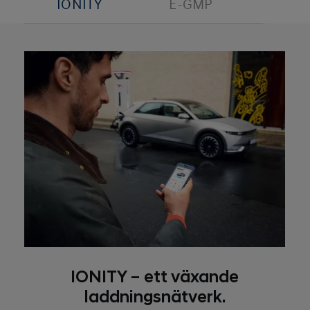
IONITY
E-GMP
V2
IONITY – ett växande
laddningsnätverk.