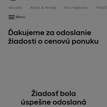
stránka
Modely
Akcie & Predaj
Pre majiteľov
Prejs
Menu
Ďakujeme za odoslanie
žiadosti o cenovú ponuku
Žiadosť bola
úspešne odoslaná