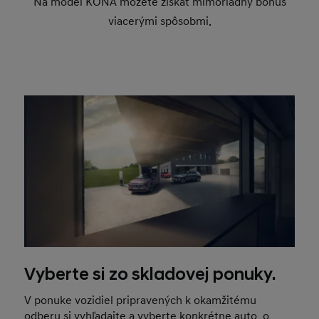
Na model KONA môžete získať mimoriadny bonus
viacerými spôsobmi.
Vyberte si zo skladovej ponuky.
V ponuke vozidiel pripravených k okamžitému
odberu si vyhľadajte a vyberte konkrétne auto, o