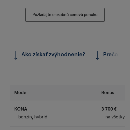
Požiadajte o osobnú cenovú ponuku
Ako získať zvýhodnenie?
Prečo si 
Model
Bonus
KONA
3 700 €
- benzín, hybrid
- na všetky vo