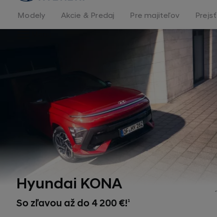
stránka
Modely
Akcie & Predaj
Pre majiteľov
Prejs
Menu
Hyundai KONA
So zľavou až do 4 200 €!
1