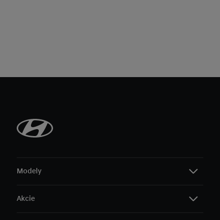
Modely
Akcie
i20
i30 Hatchback