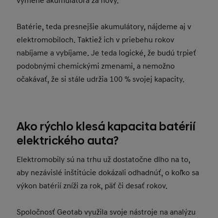
výmene akumulátora za nový.
Batérie, teda presnejšie akumulátory, nájdeme aj v
elektromobiloch. Taktiež ich v priebehu rokov
nabíjame a vybíjame. Je teda logické, že budú trpieť
podobnými chemickými zmenami, a nemožno
očakávať, že si stále udržia 100 % svojej kapacity.
Ako rýchlo klesá kapacita batérií
elektrického auta?
Elektromobily sú na trhu už dostatočne dlho na to,
aby nezávislé inštitúcie dokázali odhadnúť, o koľko sa
výkon batérií zníži za rok, päť či desať rokov.
Spoločnosť Geotab využila svoje nástroje na analýzu