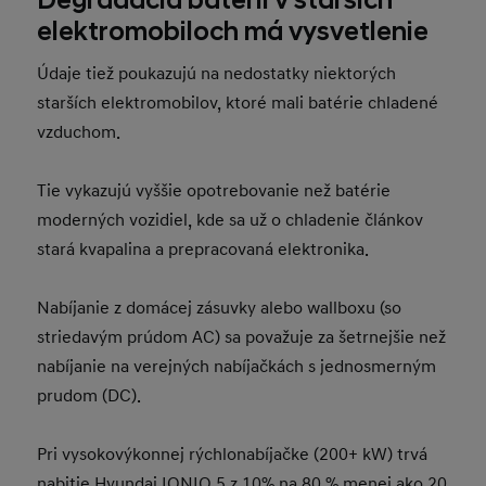
Degradácia batérií v starších
elektromobiloch má vysvetlenie
Údaje tiež poukazujú na nedostatky niektorých
starších elektromobilov, ktoré mali batérie chladené
vzduchom.
Tie vykazujú vyššie opotrebovanie než batérie
moderných vozidiel, kde sa už o chladenie článkov
stará kvapalina a prepracovaná elektronika.
Nabíjanie z domácej zásuvky alebo wallboxu (so
striedavým prúdom AC) sa považuje za šetrnejšie než
nabíjanie na verejných nabíjačkách s jednosmerným
prudom (DC).
Pri vysokovýkonnej rýchlonabíjačke (200+ kW) trvá
nabitie Hyundai IONIQ 5 z 10% na 80 % menej ako 20