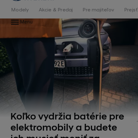
stránka
Modely
Akcie & Predaj
Pre majiteľov
Prejs
Menu
Koľko vydržia batérie pre
elektromobily a budete