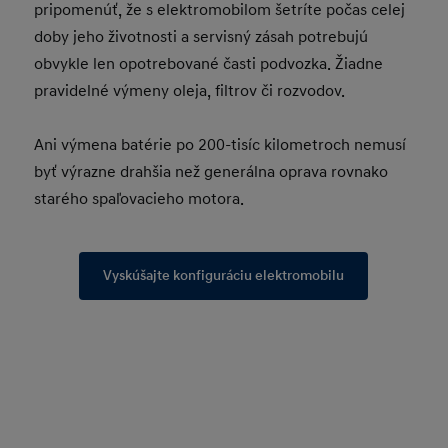
pripomenúť, že s elektromobilom šetríte počas celej
doby jeho životnosti a servisný zásah potrebujú
obvykle len opotrebované časti podvozka. Žiadne
pravidelné výmeny oleja, filtrov či rozvodov.
Ani výmena batérie po 200-tisíc kilometroch nemusí
byť výrazne drahšia než generálna oprava rovnako
starého spaľovacieho motora.
Vyskúšajte konfiguráciu elektromobilu