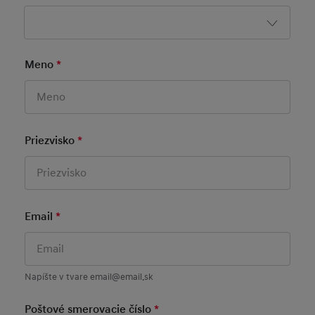
Meno
*
Mandatory Field
Priezvisko
*
Mandatory Field
Email
*
Mandatory Field
Napíšte v tvare email@email.sk
Poštové smerovacie číslo
*
Mandatory Field