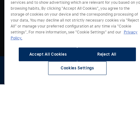
services and to show advertising which are relevant for you based on y
browsing habits. By clicking "Accept All Cookies", you agree to the
storage of cookies on your device and the corresponding processing of
your data. You may decline all not strictly necessary cookies via "Reject
All" or manage your preferred configuration at any time via "Cookie
settings". For more information, see "Cookie Settings" and our
Privacy
Modely
Policy.
Akcie
Accept All Cookies
Reject All
i20
i30 Hatchback
Cookies Settings
Predaj a Služby
i30 Kombi
Všetky akciové ponuky
Konfigurátor
Skladové
Testovacia
Cenníky a
vozidlá
jazda
katalógy
BAYON
Servis
KONA
Konfigurátor
KONA Hybrid
Skladové vozidlá
O značke
KONA Electric
Financovanie
Servisná akcia
TUCSON
Financovanie: Blog
Autorizované servisy
TUCSON Hybrid
Fleetový predaj
Asistenčná služba
Budúcnosť mobility
TUCSON Plug-in Hybrid
Autorizované predajne
Informácie pre nezávislých opravcov
Archívne modely
SANTA FE Hybrid