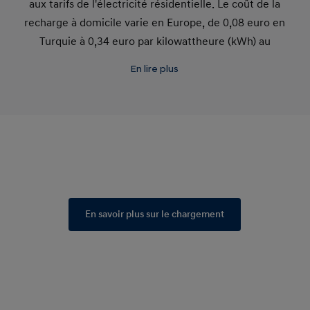
aux tarifs de l'électricité résidentielle. Le coût de la
recharge à domicile varie en Europe, de 0,08 euro en
Turquie à 0,34 euro par kilowattheure (kWh) au
Danemark. Le tableau ci-dessus compare les coûts
En lire plus
moyens par 100 km pour la recharge des VE, le
diesel et l'essence.
1
En savoir plus sur le chargement