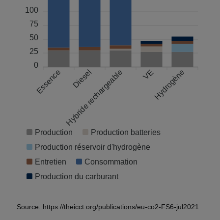
100
75
50
25
0
Essence
Hybride rechargeable
Diesel
VE
Hydrogène
Production
Production batteries
Production réservoir d'hydrogène
Entretien
Consommation
Production du carburant
Source: https://theicct.org/publications/eu-co2-FS6-jul2021