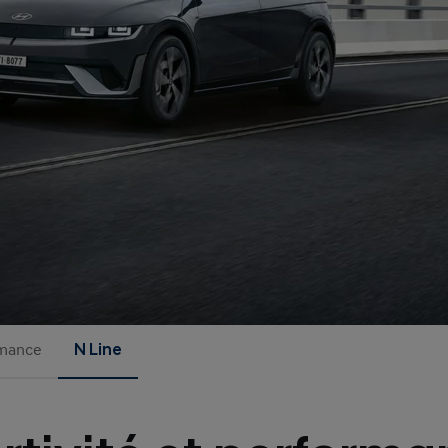
rmance
N Line