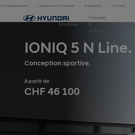
Concessionaires
L’expérience Hyundai
Pressroom
Contact
Logo
Conseil
Hyundai
Modèles
&
Services
Switzerland
Achat
IONIQ 5 N Line.
Conception sportive.
A partir de
CHF 46 100