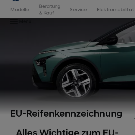
Beratung
Modelle
Service
Elektromobilität
& Kauf
Menu
EU-Reifenkennzeichnung
Alles Wichtige zum EU-