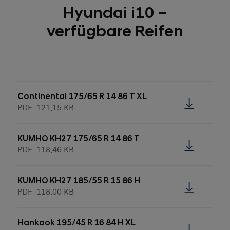
Hyundai i10 –
verfügbare Reifen
Continental 175/65 R 14 86 T XL
PDF
121.15 KB
KUMHO KH27 175/65 R 14 86 T
PDF
118.46 KB
KUMHO KH27 185/55 R 15 86 H
PDF
118.00 KB
Hankook 195/45 R 16 84 H XL