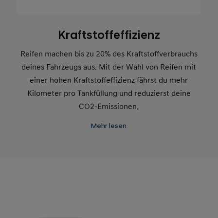
Kraftstoffeffizienz
Reifen machen bis zu 20% des Kraftstoffverbrauchs
deines Fahrzeugs aus. Mit der Wahl von Reifen mit
einer hohen Kraftstoffeffizienz fährst du mehr
Kilometer pro Tankfüllung und reduzierst deine
CO2-Emissionen.
Das Reifenlabel hat fünf Bewertungsstufen von A bis
Mehr lesen
E:
A (grün): Höchste Kraftstoffeffizienz
E (rot): Niedrigste Kraftstoffeffizienz
Achtung: Überprüfe regelmäßig den Reifendruck,
um die Kraftstoffeffizienz zu optimieren.