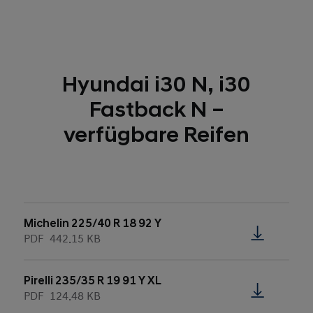
Hyundai i30 N, i30
Fastback N –
verfügbare Reifen
Michelin 225/40 R 18 92 Y
PDF
442.15 KB
Pirelli 235/35 R 19 91 Y XL
PDF
124.48 KB