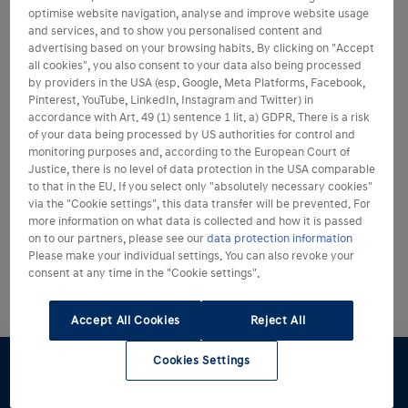
optimise website navigation, analyse and improve website usage
and services, and to show you personalised content and
NEXEN 215 65 R 17 XL
advertising based on your browsing habits. By clicking on "Accept
PDF
157.52 KB
all cookies", you also consent to your data also being processed
by providers in the USA (esp. Google, Meta Platforms, Facebook,
Pinterest, YouTube, LinkedIn, Instagram and Twitter) in
NEXEN 235 55 R 18 C
accordance with Art. 49 (1) sentence 1 lit. a) GDPR. There is a risk
PDF
159.87 KB
of your data being processed by US authorities for control and
monitoring purposes and, according to the European Court of
Justice, there is no level of data protection in the USA comparable
NEXEN 235 55 R 18 XL1
to that in the EU. If you select only "absolutely necessary cookies"
PDF
157.83 KB
via the "Cookie settings", this data transfer will be prevented. For
more information on what data is collected and how it is passed
on to our partners, please see our
data protection information
Please make your individual settings. You can also revoke your
NEXEN 235 55 R 18 XL2
consent at any time in the "Cookie settings".
PDF
159.33 KB
Accept All Cookies
Reject All
Cookies Settings
Konfigurator
Angebot
Probefahrt
Preislisten
Händlersuche