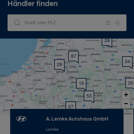
Händler finden
Dealers Search
29
87
34
28
20
15
+
53
−
27
Map data © OpenStreetMap contributors
59
A. Lemke Autohaus GmbH
Lemke