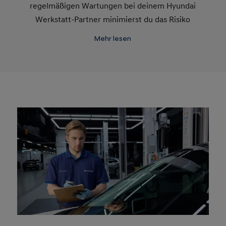
regelmäßigen Wartungen bei deinem Hyundai
Werkstatt-Partner minimierst du das Risiko
kostspieliger, unvorhergesehener Reparaturen.
Mehr lesen
Halte dich an die vorgegebenen Wartungsintervalle
deines Hyundai und fahre damit auf der sicheren
Seite. Denn regelmäßige Wartungen sind nicht nur
wichtig für deinen Garantieanspruch, sondern
erhöhen auch den Wiederverkaufswert deines
Hyundai.
Mehr unter:
www.hyundai.de/garantien