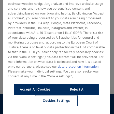
optimise website navigation, analyse and improve website usage
and services, and to show you personalised content and
advertising based on your browsing habits. By clicking on "Accept
all cookies", you also consent to your data also being processed
by providers in the USA (esp. Google, Meta Platforms, Facebook,
Pinterest, YouTube, LinkedIn, Instagram and Twitter) in
accordance with Art. 49 (1) sentence 1 lit. a) GDPR. There is a risk
of your data being processed by US authorities for control and
monitoring purposes and, according to the European Court of
Justice, there is no level of data protection in the USA comparable
to that in the EU. If you select only "absolutely necessary cookies"
via the "Cookie settings", this data transfer will be prevented. For
more information on what data is collected and how it is passed
on to our partners, please see our
data protection information
Please make your individual settings. You can also revoke your
consent at any time in the "Cookie settings".
Accept All Cookies
Reject All
Cookies Settings
Konfigurator
Angebot
Probefahrt
Preislisten
Händlersuche