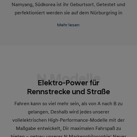
Namyang, Südkorea ist ihr Geburtsort. Getestet und
perfektioniert werden sie auf dem Nürburgring in
der Eifel – eine der herausforderndsten
Mehr lesen
Rennstrecken der Welt.
N Modelle
Elektro-Power für
Rennstrecke und Straße
Fahren kann so viel mehr sein, als von A nach B zu
gelangen. Deshalb wird jedes unserer
vollelektrischen High-Performance-Modelle mit der
Maßgabe entwickelt, Dir maximalen Fahrspaß zu
bieten – getreu unserer N Markenphilosophie: Never