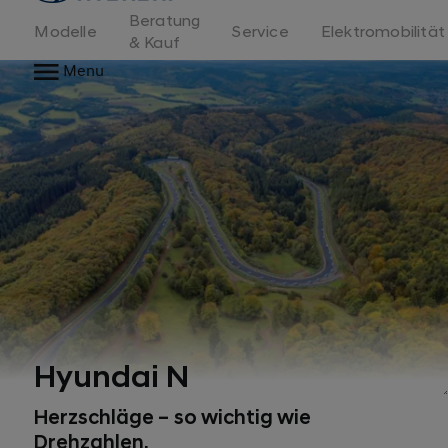
Beratung
Modelle
Service
Elektromobilität
& Kauf
Menu
Hyundai N
Herzschläge – so wichtig wie
Drehzahlen.