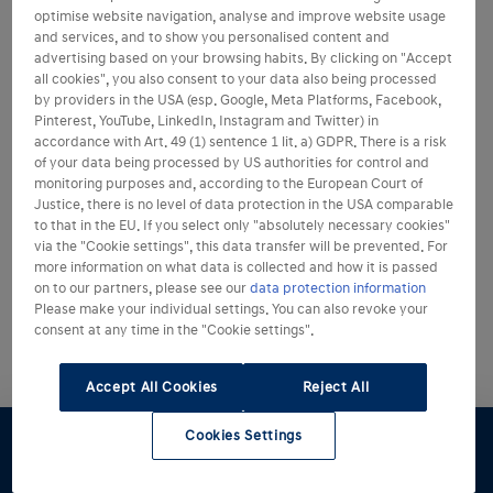
optimise website navigation, analyse and improve website usage
and services, and to show you personalised content and
advertising based on your browsing habits. By clicking on "Accept
N Letter
all cookies", you also consent to your data also being processed
Werde Teil der N
by providers in the USA (esp. Google, Meta Platforms, Facebook,
Community
Pinterest, YouTube, LinkedIn, Instagram and Twitter) in
accordance with Art. 49 (1) sentence 1 lit. a) GDPR. There is a risk
of your data being processed by US authorities for control and
monitoring purposes and, according to the European Court of
Justice, there is no level of data protection in the USA comparable
to that in the EU. If you select only "absolutely necessary cookies"
via the "Cookie settings", this data transfer will be prevented. For
more information on what data is collected and how it is passed
on to our partners, please see our
data protection information
Please make your individual settings. You can also revoke your
consent at any time in the "Cookie settings".
Accept All Cookies
Reject All
Cookies Settings
Konfigurator
Angebot
Probefahrt
Preislisten
Händlersuche