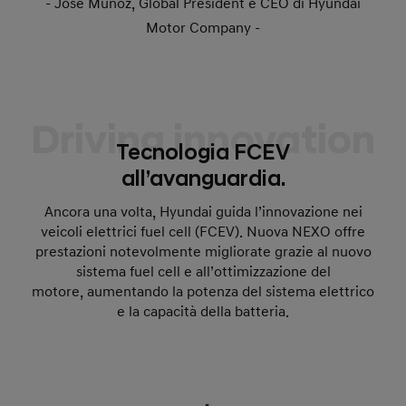
- José Muñoz, Global President e CEO di Hyundai
Motor Company -
Driving innovation
Tecnologia FCEV
all’avanguardia.
Ancora una volta, Hyundai guida l’innovazione nei
veicoli elettrici fuel cell (FCEV). Nuova NEXO offre
prestazioni notevolmente migliorate grazie al nuovo
sistema fuel cell e all’ottimizzazione del
motore, aumentando la potenza del sistema elettrico
e la capacità della batteria.