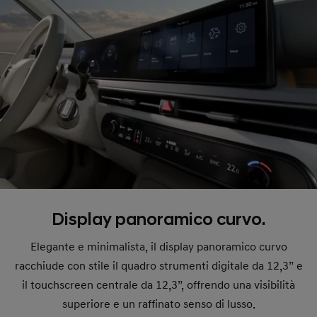
Display panoramico curvo.
Elegante e minimalista, il display panoramico curvo
racchiude con stile il quadro strumenti digitale da 12,3” e
il touchscreen centrale da 12,3”, offrendo una visibilità
superiore e un raffinato senso di lusso.