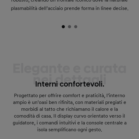
robusto, creando un frontale iconico dove la naturale
plasmabilità dell’acciaio prende forma in linee decise.
Elegante e curata
nei dettagli
Interni confortevoli.
Progettato per offrire comfort e praticità, l’interno
ampio è un’oasi ben rifinita, con materiali pregiati e
morbidi al tatto che richiamano il calore e la
comodità di casa. Il display curvo orientato verso il
guidatore, i comandi intuitivi e la console centrale a
isola semplificano ogni gesto.