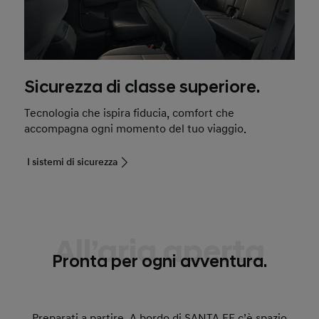
Sicurezza di classe superiore.
Tecnologia che ispira fiducia, comfort che
accompagna ogni momento del tuo viaggio.
I sistemi di sicurezza
All’aria aperta
Pronta per ogni avventura.
Preparati a partire. A bordo di SANTA FE c’è spazio