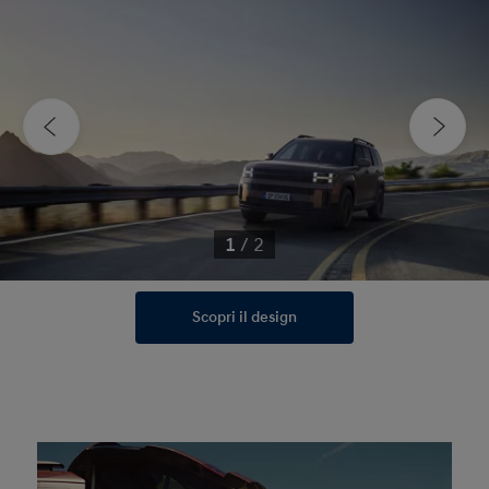
1
/
2
Scopri il design