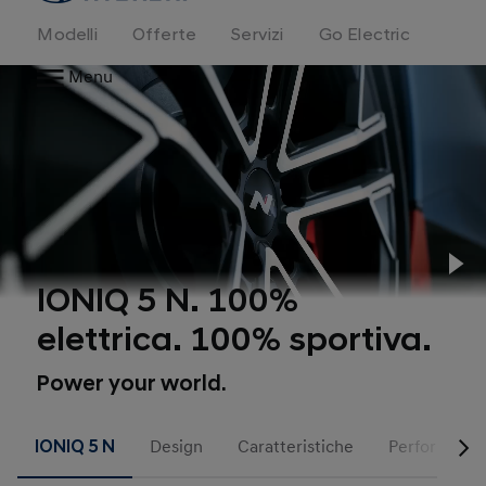
Modelli
Offerte
Servizi
Go Electric
Menu
Pl
IONIQ 5 N. 100%
elettrica. 100% sportiva.
Power your world.
IONIQ 5 N
Design
Caratteristiche
Performanc