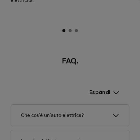
elettricità.
FAQ.
Espandi
Che cos'è un'auto elettrica?
Quando pensi a un’auto elettrica, probabilmente stai
pensando a un Veicolo Elettrico a Batteria (BEV) che