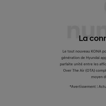
nu
La conn
Le tout nouveau KONA port
génération de Hyundai app
parfaite unité entre les aff
Over The Air (OTA) compl
moyen de
*Avertissement : Actu