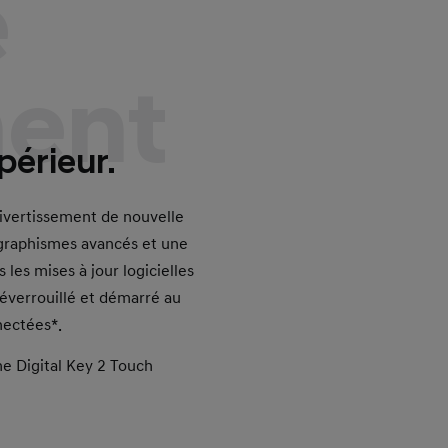
é
ent
périeur.
divertissement de nouvelle
 graphismes avancés et une
 les mises à jour logicielles
éverrouillé et démarré au
nectées*.
me Digital Key 2 Touch