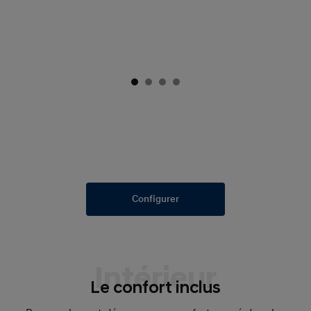
Configurer
Intérieur
Le confort inclus