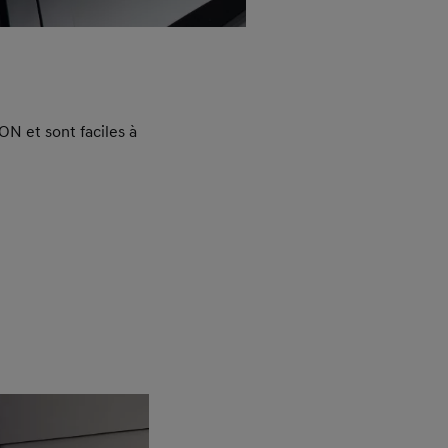
P
ON et sont faciles à
Réd
gamm
nive