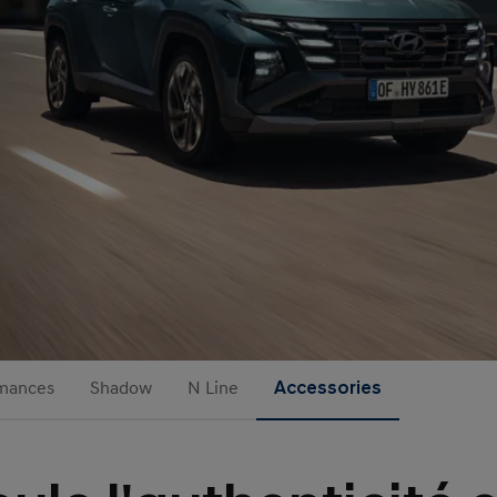
mances
Shadow
N Line
Accessories