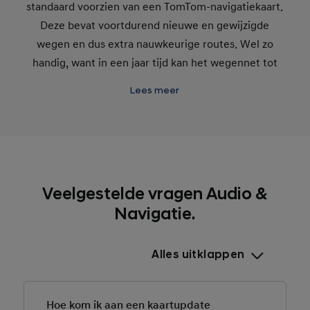
standaard voorzien van een TomTom-navigatiekaart.
Deze bevat voortdurend nieuwe en gewijzigde
wegen en dus extra nauwkeurige routes. Wel zo
handig, want in een jaar tijd kan het wegennet tot
wel 15 procent veranderen! Eventuele
Lees meer
onvolledigheden van kaartdata kun je via de site
melden.
Veelgestelde vragen Audio &
Navigatie.
Alles uitklappen
Hoe kom ik aan een kaartupdate