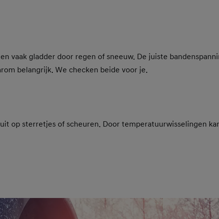
egen vaak gladder door regen of sneeuw. De juiste bandenspann
aarom belangrijk. We checken beide voor je.
it op sterretjes of scheuren. Door temperatuurwisselingen kan