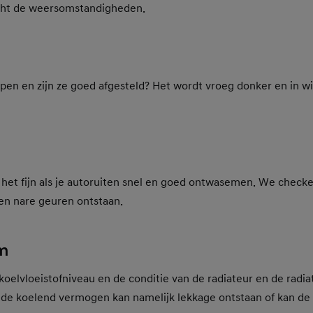
cht de weersomstandigheden.
en en zijn ze goed afgesteld? Het wordt vroeg donker en in wi
s het fijn als je autoruiten snel en goed ontwasemen. We checke
en nare geuren ontstaan.
m
oelvloeistofniveau en de conditie van de radiateur en de radi
ende koelend vermogen kan namelijk lekkage ontstaan of kan de