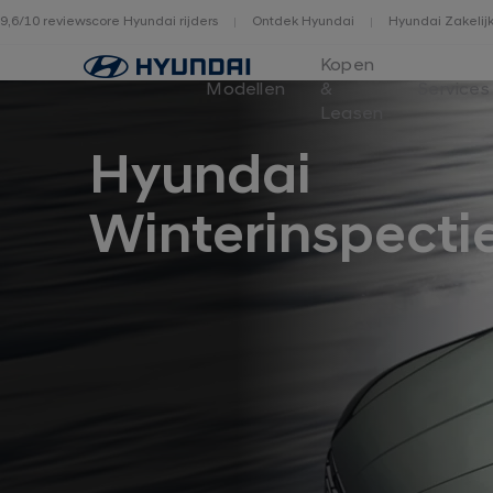
9,6/10 reviewscore Hyundai rijders
Ontdek Hyundai
Hyundai Zakelij
Home
Kopen
Modellen
&
Services
Leasen
Hyundai
Winterinspectie