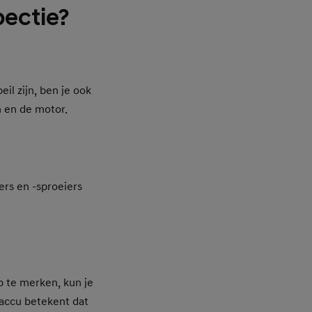
pectie?
il zijn, ben je ook
 en de motor.
ers en -sproeiers
p te merken, kun je
accu betekent dat