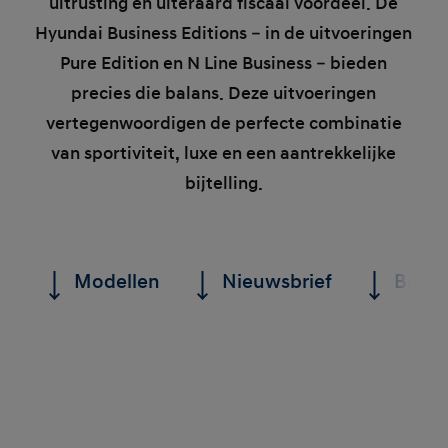
uitrusting en uiteraard fiscaal voordeel. De
Hyundai Business Editions – in de uitvoeringen
Pure Edition en N Line Business – bieden
precies die balans. Deze uitvoeringen
vertegenwoordigen de perfecte combinatie
van sportiviteit, luxe en een aantrekkelijke
bijtelling.
Modellen
Nieuwsbrief
Brochu