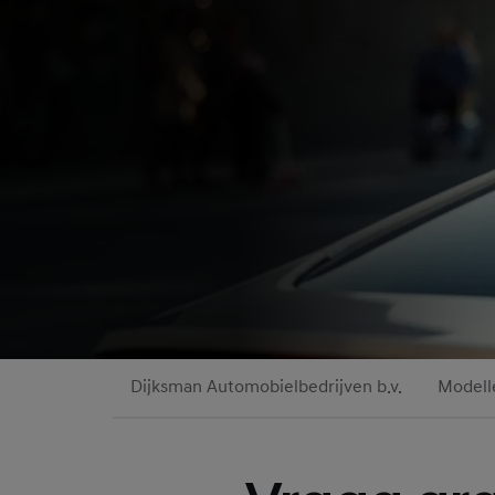
Dijksman Automobielbedrijven b.v.
Modell