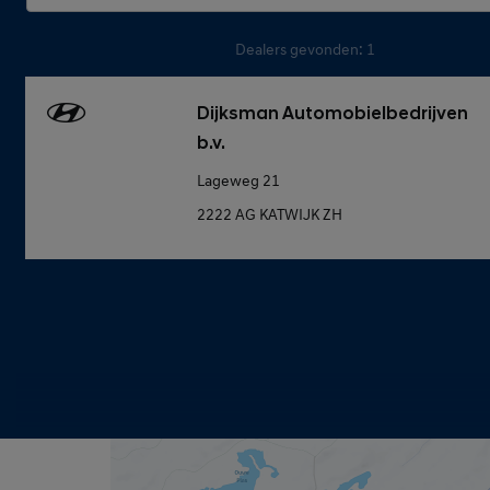
Dealers gevonden: 1
Dijksman Automobielbedrijven
b.v.
Lageweg 21
2222 AG KATWIJK ZH