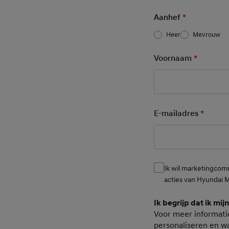
Aanhef
*
Heer
Mevrouw
Voornaam
*
Mandato
E-mailadres
*
Mandat
Ik wil marketingcom
Consent
acties van Hyundai 
Ik begrijp dat ik mij
Consent Pers
Voor meer informati
personaliseren en wa