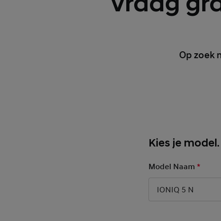
Vraag grat
Op zoek 
Kies je model.
Model Naam
*
Manda
IONIQ 5 N