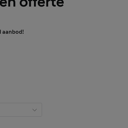
een offerte
d aanbod!