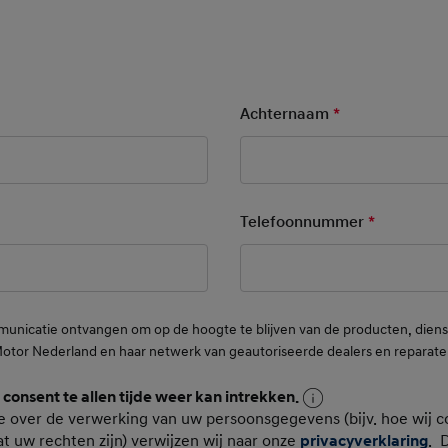
ry Field
Achternaam
*
Mandatory Fie
ory Field
Telefoonnummer
*
Mandatory
municatie ontvangen om op de hoogte te blijven van de producten, die
Motor Nederland en haar netwerk van geautoriseerde dealers en reparate
n consent te allen tijde weer kan intrekken.
oonsgegevens
e over de verwerking van uw persoonsgegevens (bijv. hoe wij c
t uw rechten zijn) verwijzen wij naar onze
privacyverklaring
. 