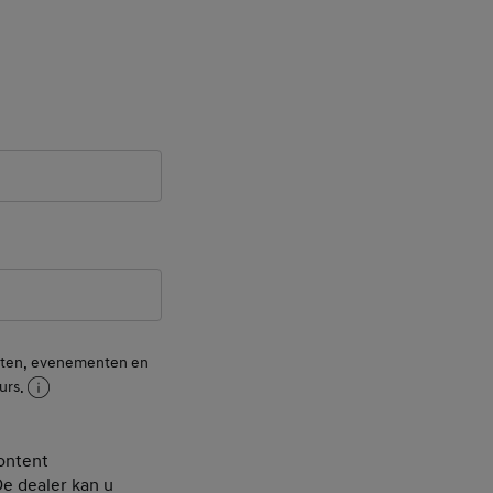
ld
 Field
nsten, evenementen en
urs.
ontent
De dealer kan u