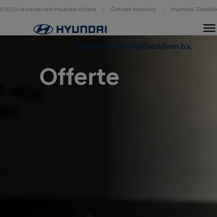
9,6/10 reviewscore Hyundai rijders
Ontdek Hyundai
Hyundai Zakelij
Home
Dijksman Automobielbedrijven b.v.
Offerte