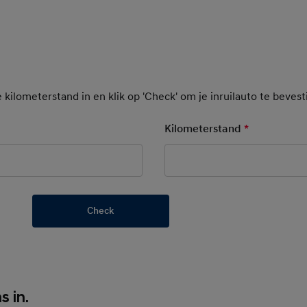
e kilometerstand in en klik op 'Check' om je inruilauto te beves
y Field
Kilometerstand
*
Mandatory 
Check
o
s in.