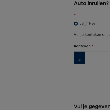
Auto inruilen?
*
Ja
Nee
Vul je kenteken en j
Kenteken
*
Mandator
Basic User Inf
Vul je gegeven