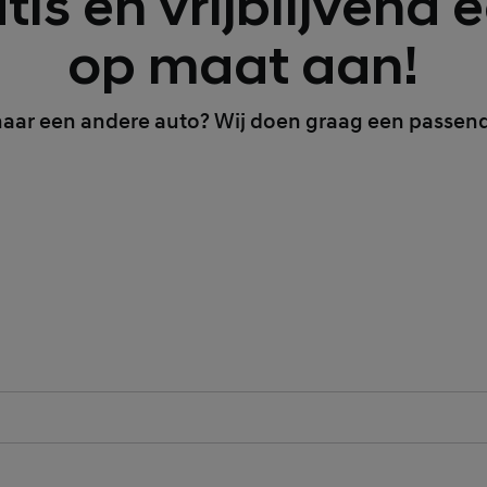
is en vrijblijvend 
op maat aan!
naar een andere auto? Wij doen graag een passen
tory Field