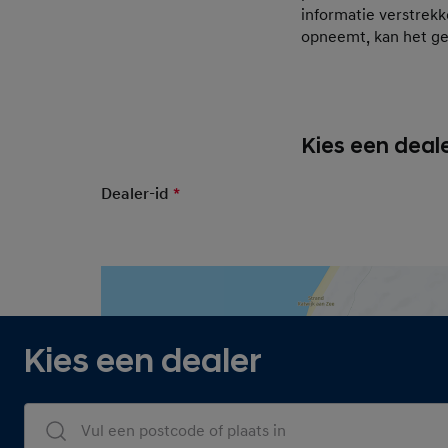
informatie verstrekk
opneemt, kan het g
Kies een deale
Dealer-id
*
Mandatory Field
Dijksman
Kies een dealer
Dealers Search