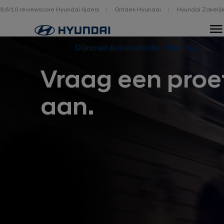
9,6/10 reviewscore Hyundai rijders
Ontdek Hyundai
Hyundai Zakelij
Home
Dijksman Automobielbedrijven b.v.
Vraag een proef
aan.