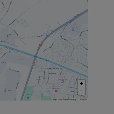
+
−
Map data © OpenStreetMap contributors