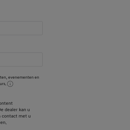
ld
 Field
nsten, evenementen en
urs.
ontent
De dealer kan u
h contact met u
den.