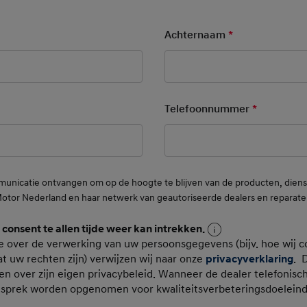
ry Field
Achternaam
*
Mandatory Fie
ory Field
Telefoonnummer
*
Mandatory
municatie ontvangen om op de hoogte te blijven van de producten, die
Motor Nederland en haar netwerk van geautoriseerde dealers en reparate
n consent te allen tijde weer kan intrekken.
oonsgegevens
e over de verwerking van uw persoonsgegevens (bijv. hoe wij c
t uw rechten zijn) verwijzen wij naar onze
privacyverklaring
. 
en over zijn eigen privacybeleid. Wanneer de dealer telefonisc
esprek worden opgenomen voor kwaliteitsverbeteringsdoelein