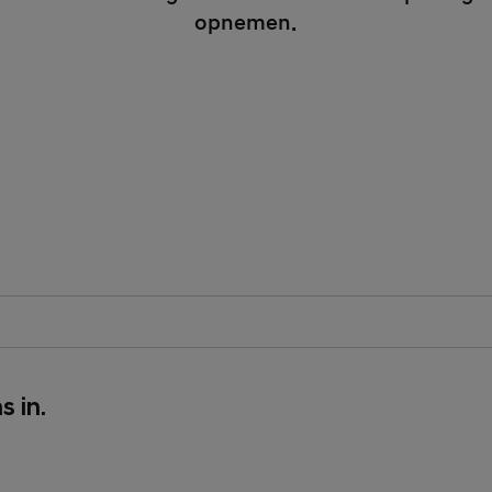
opnemen.
tory Field
o
s in.