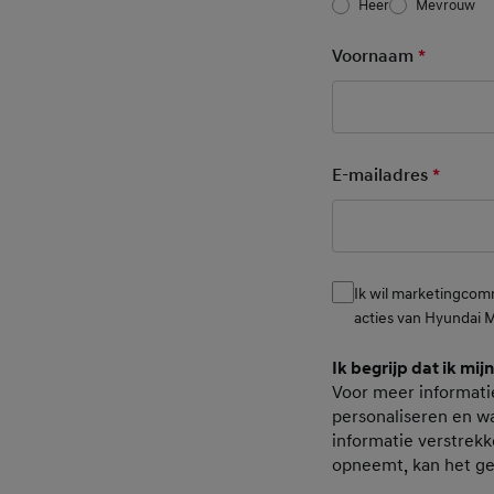
Heer
Mevrouw
Voornaam
*
Mandato
E-mailadres
*
Mandat
Ik wil marketingcom
Consent
acties van Hyundai 
Ik begrijp dat ik mij
Consent Pers
Voor meer informati
personaliseren en wa
informatie verstrekk
opneemt, kan het g