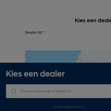
Kies een deale
Dealer-id
*
Mandatory Field
Dijksman
Kies een dealer
Dealers Search
Dealers gevonden: 1