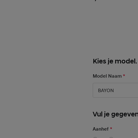
Kies je model.
Model Naam
*
Manda
BAYON
Basic User Inf
Vul je gegeven
Aanhef
*