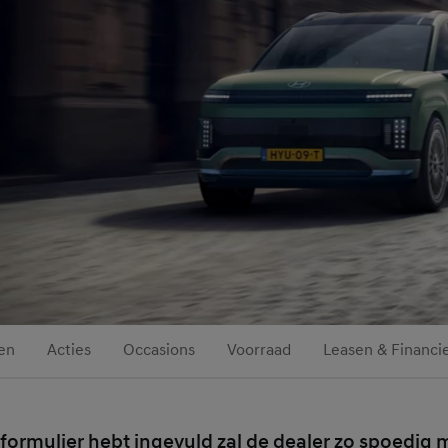
en
Acties
Occasions
Voorraad
Leasen & Financi
formulier hebt ingevuld zal de dealer zo spoedig m