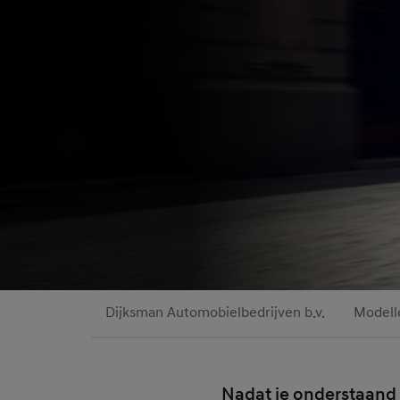
Dijksman Automobielbedrijven b.v.
Modell
Nadat je onderstaand 