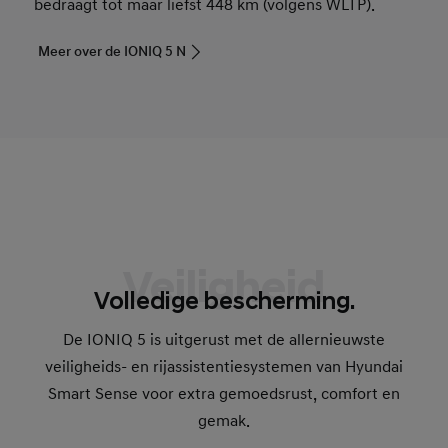
bedraagt tot maar liefst 448 km (volgens WLTP).
Meer over de IONIQ 5 N
Veiligheid
Volledige bescherming.
De IONIQ 5 is uitgerust met de allernieuwste
veiligheids- en rijassistentiesystemen van Hyundai
Smart Sense voor extra gemoedsrust, comfort en
gemak.