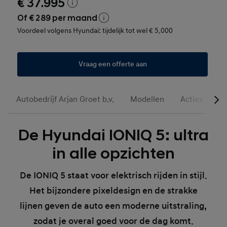
€ 37.995
Of € 289 per maand
Voordeel volgens Hyundai: tijdelijk tot wel € 5.000
Vraag een offerte aan
Autobedrijf Arjan Groet b.v.
Modellen
Acties
Oc
De Hyundai IONIQ 5: ultra
in alle opzichten
De IONIQ 5 staat voor elektrisch rijden in stijl.
Het bijzondere pixeldesign en de strakke
lijnen geven de auto een moderne uitstraling,
zodat je overal goed voor de dag komt.