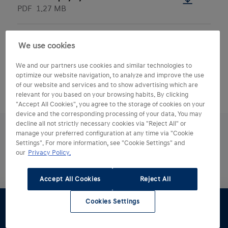
PDF
1.27 MB
Hyundai IONIQ 5 accessoirebrochur
We use cookies
e
PDF
1.75 MB
We and our partners use cookies and similar technologies to
optimize our website navigation, to analyze and improve the use
of our website and services and to show advertising which are
relevant for you based on your browsing habits. By clicking
"Accept All Cookies", you agree to the storage of cookies on your
device and the corresponding processing of your data. You may
decline all not strictly necessary cookies via "Reject All" or
manage your preferred configuration at any time via "Cookie
Settings". For more information, see "Cookie Settings" and
our
Privacy Policy.
Ontdek meer over de
Accept All Cookies
Reject All
IONIQ 5.
Cookies Settings
Proefrit
Offerte
Brochure
Stel samen