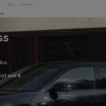
k
Blog
Contact
nu
ss
b.v.
tot wel €