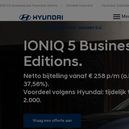
9,6/10 reviewscore Hyundai rijders
Ontdek Hyundai
Hyundai Zakelij
Home
Me
Autobedrijf Peter Janssen b.v.
IONIQ 5 Busine
Editions.
Netto bijtelling vanaf € 258 p/m (o.
37,56%).
Voordeel volgens Hyundai: tijdelijk 
2.000.
Vraag een offerte aan