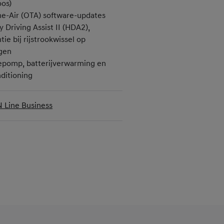
oos)
e-Air (OTA) software-updates
 Driving Assist II (HDA2),
tie bij rijstrookwissel op
gen
pomp, batterijverwarming en
ditioning
N Line Business