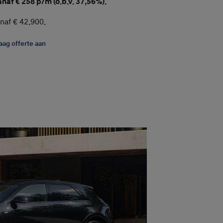
anaf € 258 p/m (o.b.v. 37,56%).
naf € 42.900.
aag offerte aan