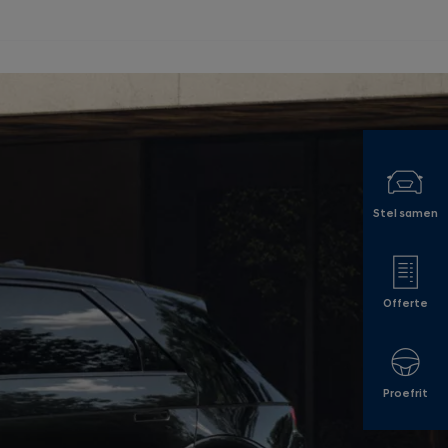
Stel samen
Offerte
Proefrit