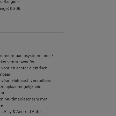
d Range: -
ange: € 306
remium-audiosysteem met 7
ekers en subwoofer
 voor en achter elektrisch
mbaar
 vóór, elektrisch verstelbaar
ze oplaadmogelijkheid
on)
nch Multimediascherm met
ie
arPlay & Android Auto