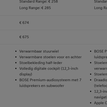
Standard Range: € 258
Standar
Long Range: € 285
Long R
€ 674
€ 675
Verwarmbaar stuurwiel
BOSE P
Verwarmbare stoelen voor en achter
luidspr
Stoelbekleding half-leder
Stoelen
Volledig digitale cockpit (12,3-inch
verwar
display)
Stoelen
BOSE Premium-audiosysteem met 7
Draadlo
luidsprekers en subwoofer
(telefo
12,3-i
navigat
Apple C