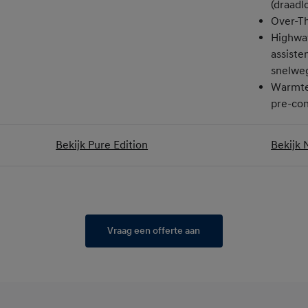
(draadl
Over-Th
Highway
assisten
snelwe
Warmte
pre-con
Bekijk Pure Edition
Bekijk 
Vraag een offerte aan