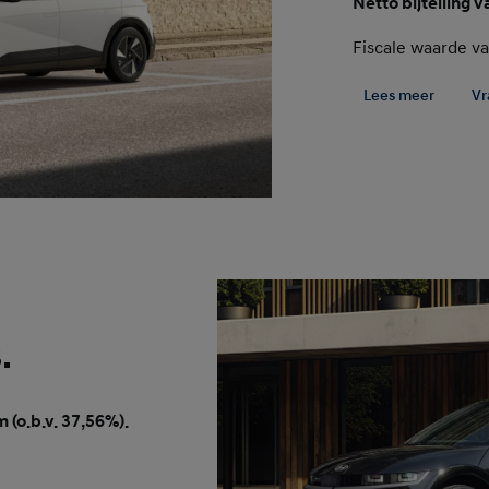
Netto bijtelling v
Fiscale waarde va
Lees meer
Vr
.
m (o.b.v. 37,56%).