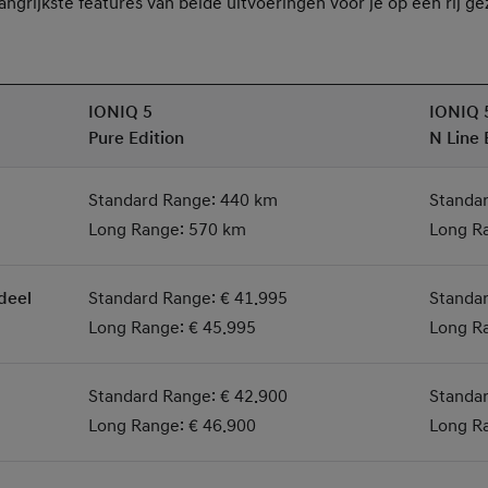
angrijkste features van beide uitvoeringen voor je op een rij ge
IONIQ 5
IONIQ 
Pure Edition
N Line 
Standard Range: 440 km
Standar
Long Range: 570 km
Long R
rdeel
Standard Range: € 41.995
Standar
Long Range: € 45.995
Long R
Standard Range: € 42.900
Standar
Long Range: € 46.900
Long R