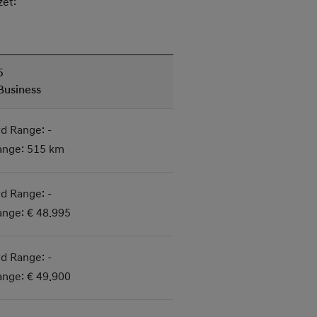
zet:
5
Business
d Range: -
ange: 515 km
d Range: -
ange: € 48.995
d Range: -
ange: € 49.900