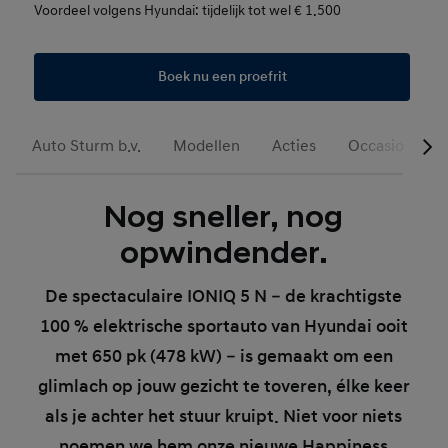
Voordeel volgens Hyundai: tijdelijk tot wel € 1.500
Boek nu een proefrit
Auto Sturm b.v.
Modellen
Acties
Occasions
Nog sneller, nog
opwindender.
De spectaculaire IONIQ 5 N – de krachtigste
100 % elektrische sportauto van Hyundai ooit
met 650 pk (478 kW) – is gemaakt om een
glimlach op jouw gezicht te toveren, élke keer
als je achter het stuur kruipt. Niet voor niets
noemen we hem onze nieuwe Happiness