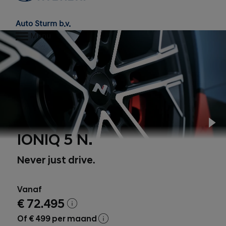
Auto Sturm b.v.
Menu
Pl
IONIQ 5 N.
Never just drive.
Vanaf
€ 72.495
Of € 499 per maand