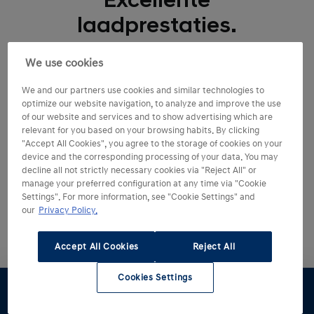
Excellente
laadprestaties.
’s Nachts thuis opladen of binnen enkele minuten bij
We use cookies
een snellaadstation langs de snelweg: de IONIQ 5 N
We and our partners use cookies and similar technologies to
biedt een scala aan flexibele laadmogelijkheden. Het
optimize our website navigation, to analyze and improve the use
E-GMP-platform is standaard geschikt voor 400V- en
of our website and services and to show advertising which are
800V-opladen, zonder dat daarvoor extra
relevant for you based on your browsing habits. By clicking
"Accept All Cookies", you agree to the storage of cookies on your
componenten of adapters nodig zijn.
device and the corresponding processing of your data. You may
decline all not strictly necessary cookies via "Reject All" or
manage your preferred configuration at any time via "Cookie
Hoeveel km bedraagt
Settings". For more information, see "Cookie Settings" and
our
Privacy Policy.
jouw dagelijkse woon-
werkafstand?
Accept All Cookies
Reject All
Cookies Settings
Bereken op basis van woon-werkafstand het aantal
dagen tussen oplaadbeurten.