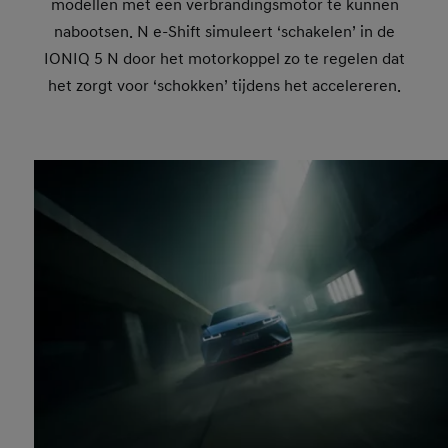
modellen met een verbrandingsmotor te kunnen
nabootsen. N e-Shift simuleert ‘schakelen’ in de
IONIQ 5 N door het motorkoppel zo te regelen dat
het zorgt voor ‘schokken’ tijdens het accelereren.