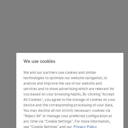
We use cookies
We and our partners use cookies and similar
technologies to optimize our website navigation, to
analyze and improve the use of our website and
services and to show advertising which are relevant for
you based on your browsing habits. By clicking "Accept
All Cookies", you agree to the storage of cookies on your
device and the corresponding processing of your data.
You may decline all not strictly necessary cookies via
"Reject All" or manage your preferred configuration at
any time via "Cookie Settings". For more information,
see "Cookie Settings" and our
Privacy Policy.