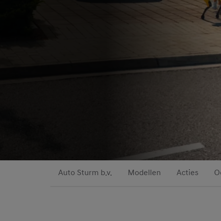
Auto Sturm b.v.
Modellen
Acties
O