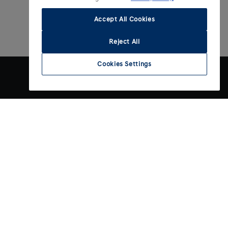
Accept All Cookies
Reject All
Cookies Settings
Contact
gen
Contact opnemen
gen
Vacatures bij Hyundai
rekenen