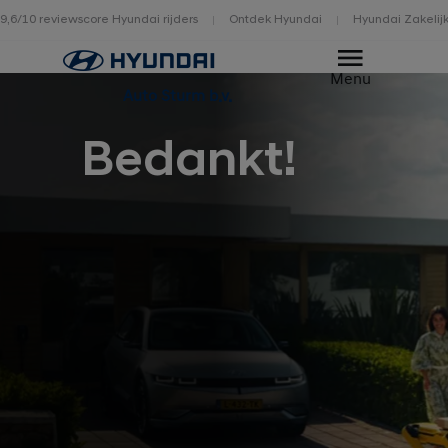
9,6/10 reviewscore Hyundai rijders
Ontdek Hyundai
Hyundai Zakelij
Home
Menu
Auto Sturm b.v.
Bedankt!