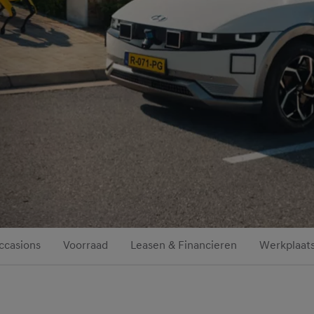
ccasions
Voorraad
Leasen & Financieren
Werkplaats