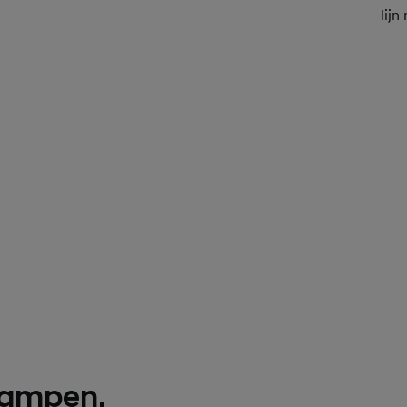
lijn
lampen.