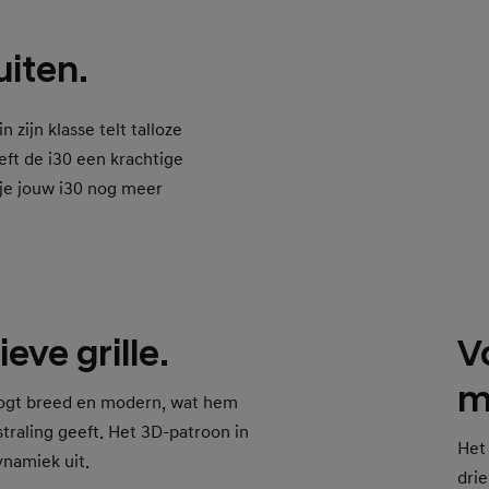
uiten.
zijn klasse telt talloze
ft de i30 een krachtige
n je jouw i30 nog meer
eve grille.
V
m
ogt breed en modern, wat hem
straling geeft. Het 3D-patroon in
Het
dynamiek uit.
drie