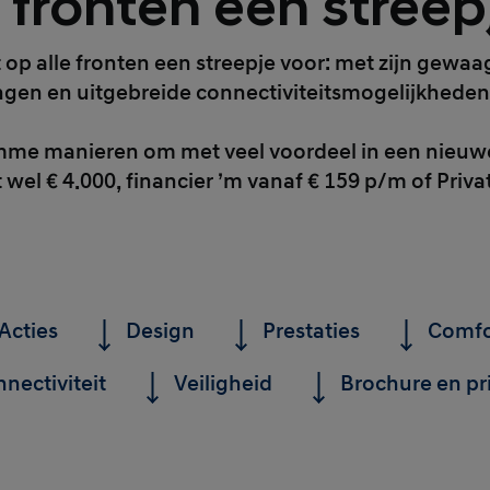
 fronten een streep
 op alle fronten een streepje voor: met zijn gew
ngen en uitgebreide connectiviteitsmogelijkheden. B
limme manieren om met veel voordeel in een nieuwe 
wel € 4.000, financier ’m vanaf € 159 p/m of Priv
Acties
Design
Prestaties
Comfo
nectiviteit
Veiligheid
Brochure en prij