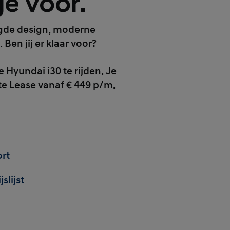
je voor.
aagde design, moderne
en jij er klaar voor?
Hyundai i30 te rijden. Je
ate Lease vanaf € 449 p/m.
rt
slijst