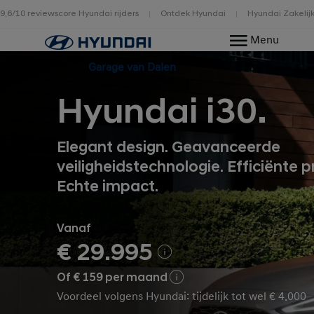
9,6/10 reviewscore Hyundai rijders
Ontdek Hyundai
Hyundai Zakelij
Home
Menu
Garage van Dalen
Hyundai i30.
Elegant design. Geavanceerde
veiligheidstechnologie. Efficiënte p
Echte impact.
Vanaf
€ 29.995
Of € 159 per maand
Voordeel volgens Hyundai: tijdelijk tot wel € 4.000