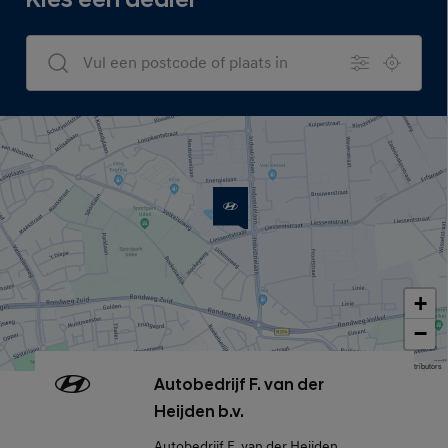
Kies een dealer
Dealers Search
+
−
Map data © OpenStreetMap contributors
Autobedrijf F. van der
Heijden b.v.
Autobedrijf F. van der Heijden