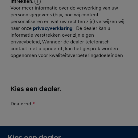
Consent Persoonsgegevens
intrekken.
Voor meer informatie over de verwerking van uw
persoonsgegevens (bijv. hoe wij content
personaliseren en wat uw rechten zijn) verwijzen wij
naar onze
privacyverklaring
. De dealer kan u
informatie verstrekken over zijn eigen
privacybeleid. Wanneer de dealer telefonisch
contact met u opneemt, kan het gesprek worden
opgenomen voor kwaliteitsverbeteringsdoeleinden.
Kies een dealer.
Dealer-id
*
Mandatory Field
Van Der Heijden