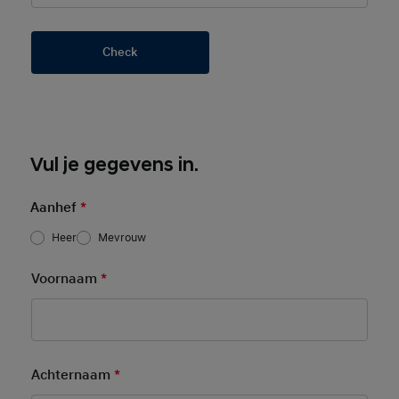
Check
Basic User Info
Vul je gegevens in.
Aanhef
*
Heer
Mevrouw
Voornaam
*
Mandatory Field
Achternaam
*
Mandatory Field