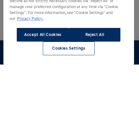
decline all not strictly necessary cookies via "Reject All" or
manage your preferred configuration at any time via "Cookie
Settings". For more information, see "Cookie Settings" and
our
Privacy Policy.
Accept All Cookies
Reject All
Cookies Settings
Proefrit
Werkplaats
Contact
Hyundai kiezen
Hyundai ontdekken
Alle modellen
Reviews