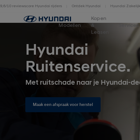
9,6/10 reviewscore Hyundai rijders
Ontdek Hyundai
Hyundai Zakelij
Home
Kopen
Modellen
&
Services
Leasen
Hyundai
Ruitenservice.
Met ruitschade naar je Hyundai-dea
Maak een afspraak voor herstel