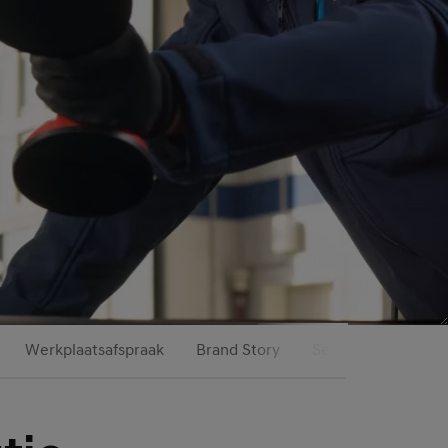
Werkplaatsafspraak
Brand Story
Service & Onderh