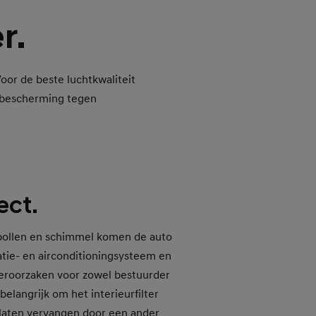
r.
Voor de beste luchtkwaliteit
te bescherming tegen
ect.
 pollen en schimmel komen de auto
latie- en airconditioningsysteem en
roorzaken voor zowel bestuurder
 belangrijk om het interieurfilter
 laten vervangen door een ander