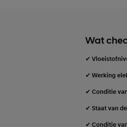
Wat chec
✔
Vloeistofnive
✔
Werking elek
✔
Conditie va
✔
Staat van d
✔
Conditie van