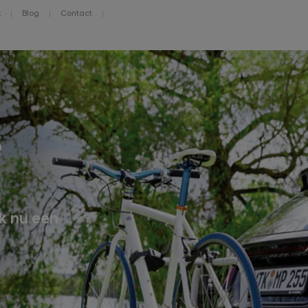
k
Blog
Contact
e
ak nu een