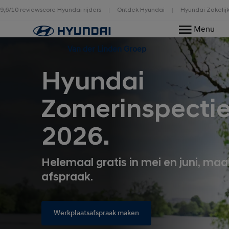
9,6/10 reviewscore Hyundai rijders
Ontdek Hyundai
Hyundai Zakelij
Home
Menu
Van der Linden Groep
Hyundai
Zomerinspecti
2026.
Helemaal gratis in mei en juni, ma
afspraak.
Werkplaatsafspraak maken