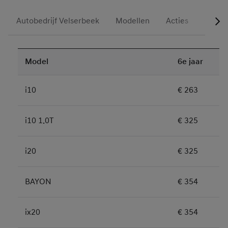
Autobedrijf Velserbeek
Modellen
Acties
Occas
Model
6e jaar
i10
€ 263
i10 1.0T
€ 325
i20
€ 325
BAYON
€ 354
ix20
€ 354