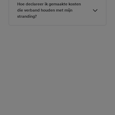
nationaal georganiseerd. Je hebt dus niet in alle
Hoe declareer ik gemaakte kosten
gevallen direct recht op hulp bij pech bij een
die verband houden met mijn
geïmporteerde Hyundai. Bij uitvoering van het
stranding?
onderhoud bij de officiële Hyundai dealer ontvang je
gratis hulp bij pech in de vorm van Hyundai Pechhulp.
Raadpleeg daarom altijd de verkoper van jouw auto of
Hier
kan je een declaratie formulier invullen.
ga naar een officiële Hyundai dealer voor meer
informatie.