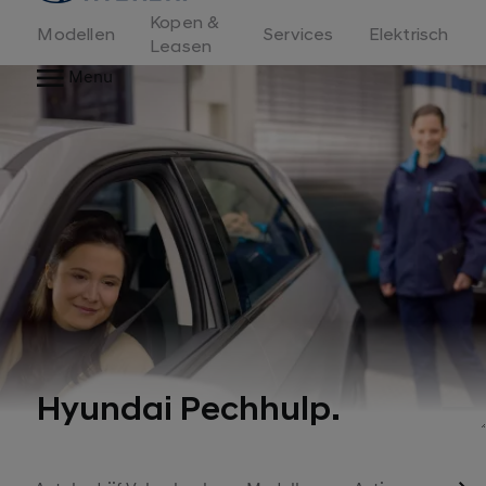
Kopen &
Modellen
Services
Elektrisch
Leasen
Menu
Hyundai Pechhulp.
1