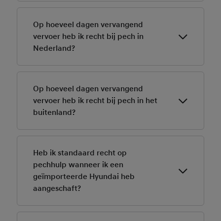
Kijk daarvoor
hier
.
Op hoeveel dagen vervangend
vervoer heb ik recht bij pech in
Nederland?
Kijk daarvoor
hier
.
Op hoeveel dagen vervangend
vervoer heb ik recht bij pech in het
buitenland?
Kijk daarvoor
hier
.
Heb ik standaard recht op
pechhulp wanneer ik een
geïmporteerde Hyundai heb
aangeschaft?
Pechhulp is net als bij veel andere automerken