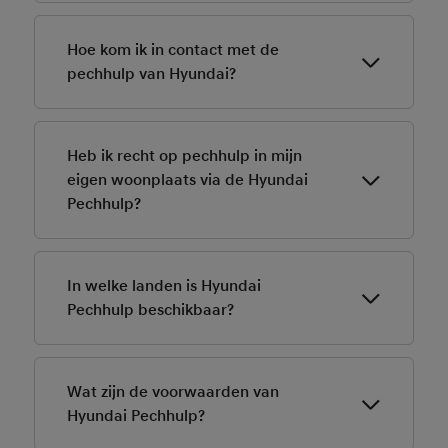
Voor het melden van pech onderweg neem je contact
op met de Hyundai Pechhulp op telefoonnummer 088
Hoe kom ik in contact met de
366 39 99. In het buitenland: +31 88 366 39 99.
pechhulp van Hyundai?
De Hyundai Pechhulp is bereikbaar via
telefoonnummer 088 366 39 99. In het buitenland
Heb ik recht op pechhulp in mijn
via +31 88 366 39 99.
eigen woonplaats via de Hyundai
Pechhulp?
Ja, met de Hyundai Pechhulp word je met pech in je
eigen woonplaats ook gewoon geholpen.
In welke landen is Hyundai
Pechhulp beschikbaar?
De Hyundai Pechhulp is in bijna geheel Europa
beschikbaar. Kijk
hier
voor de exacte
Wat zijn de voorwaarden van
beschikbaarheid.
Hyundai Pechhulp?