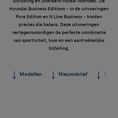
uitrusting en uiteraard fiscaal voordeel. De
Hyundai Business Editions – in de uitvoeringen
Pure Edition en N Line Business – bieden
precies die balans. Deze uitvoeringen
vertegenwoordigen de perfecte combinatie
van sportiviteit, luxe en een aantrekkelijke
bijtelling.
Modellen
Nieuwsbrief
Brochu