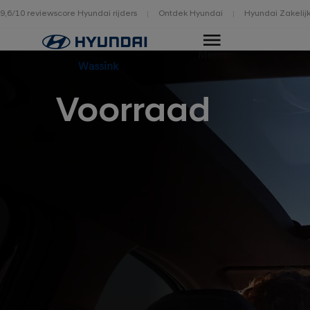
9,6/10 reviewscore Hyundai rijders
Ontdek Hyundai
Hyundai Zakelij
Home
Menu
Wassink
Voorraad