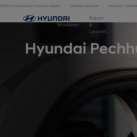
9,6/10 reviewscore Hyundai rijders
Ontdek Hyundai
Hyundai Zakelij
Home
Kopen
Modellen
&
Services
Leasen
Hyundai Pechh