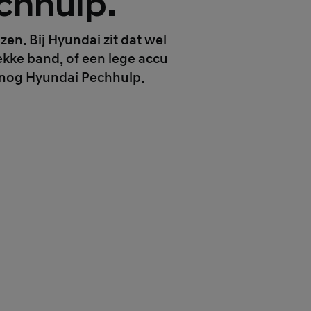
chhulp.
izen. Bij Hyundai zit dat wel
ekke band, of een lege accu
jd nog Hyundai Pechhulp.